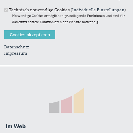
Technisch notwendige Cookies (
Individuelle Einstellungen
)
Notwendige Cookies ermöglichen grundlegende Funktionen und sind für
das einwandfreie Funktionieren der Website notwendig.
Originales Bild downloaden
Datenschutz
« Zurück zur Galerie
Impressum
Element 4 von 21
‹ Vorherige
|
Weiter »
Fußbereich
Im Web