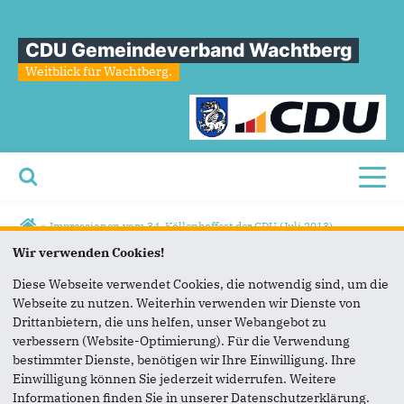
CDU Gemeindeverband Wachtberg
Weitblick für Wachtberg.
Toggl
Sie sind hier
»
Impressionen vom 34. Köllenhoffest der CDU (Juli 2013)
Wir verwenden Cookies!
Impressionen
vom
34.
Köllenhoffest
der
CDU
(Juli
2013)
Diese Webseite verwendet Cookies, die notwendig sind, um die
Webseite zu nutzen. Weiterhin verwenden wir Dienste von
Drittanbietern, die uns helfen, unser Webangebot zu
verbessern (Website-Optimierung). Für die Verwendung
bestimmter Dienste, benötigen wir Ihre Einwilligung. Ihre
Einwilligung können Sie jederzeit widerrufen. Weitere
Informationen finden Sie in unserer Datenschutzerklärung.