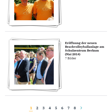
Eröffnung der neuen
Beachvolleyballanlage am
Schulzentrum Berkum
(Mai 2014)
7 Bilder
Seiten
1
2
3
4
5
6
7
8