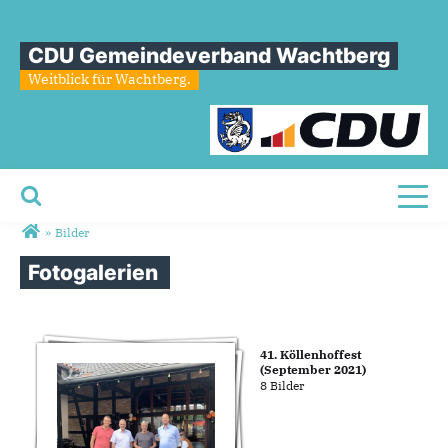
CDU Gemeindeverband Wachtberg
Weitblick für Wachtberg.
Toggl
Sie sind hier
»
Bilder
Fotogalerien
41. Köllenhoffest
(September 2021)
8 Bilder